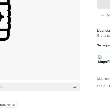
M
Licencia
Gratis p
Se requi
Más ico
Estilo:
D
estaurante