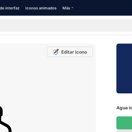
de interfaz
Iconos animados
Más
Editar icono
Agua ic