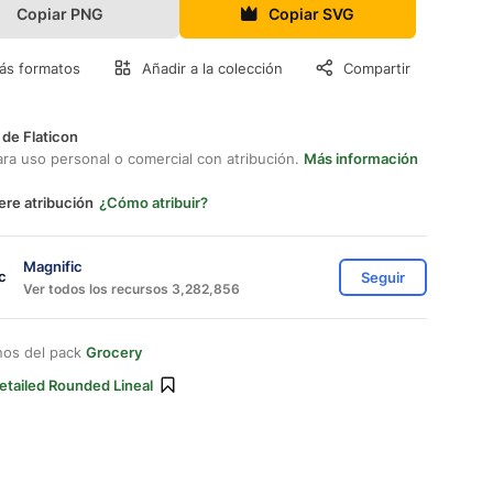
Copiar PNG
Copiar SVG
ás formatos
Añadir a la colección
Compartir
 de Flaticon
ara uso personal o comercial con atribución.
Más información
ere atribución
¿Cómo atribuir?
Magnific
Seguir
Ver todos los recursos 3,282,856
nos del pack
Grocery
etailed Rounded Lineal