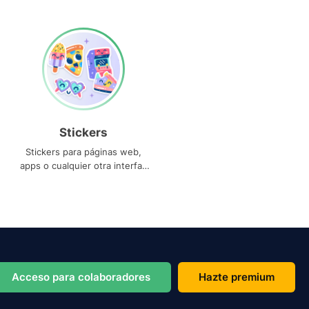
Stickers
Stickers para páginas web,
apps o cualquier otra interfaz
que necesites
Acceso para colaboradores
Hazte premium