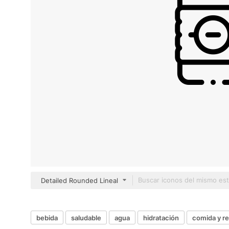
Detailed Rounded Lineal
bebida
saludable
agua
hidratación
comida y r