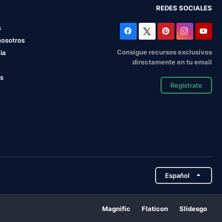
REDES SOCIALES
s
nosotros
Consigue recursos exclusivos
ia
directamente en tu email
os
Regístrate
Español
Magnific
Flaticon
Slidesgo