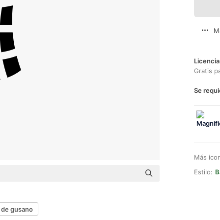
M
Licencia
Gratis p
Se requi
Más ico
Estilo:
B
 de gusano