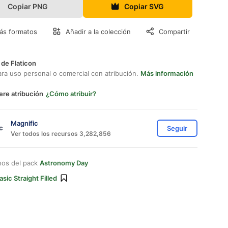
Copiar PNG
Copiar SVG
ás formatos
Añadir a la colección
Compartir
 de Flaticon
ara uso personal o comercial con atribución.
Más información
ere atribución
¿Cómo atribuir?
Magnific
Seguir
Ver todos los recursos 3,282,856
nos del pack
Astronomy Day
asic Straight Filled