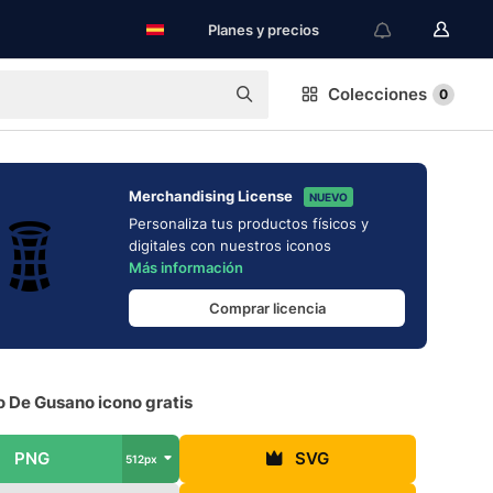
Planes y precios
Colecciones
0
Merchandising License
NUEVO
Personaliza tus productos físicos y
digitales con nuestros iconos
Más información
Comprar licencia
o De Gusano icono gratis
PNG
SVG
512px