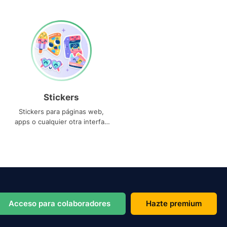
Stickers
Stickers para páginas web,
apps o cualquier otra interfaz
que necesites
Acceso para colaboradores
Hazte premium