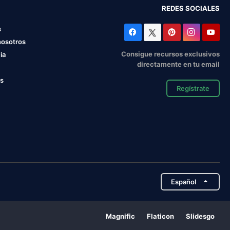
REDES SOCIALES
s
nosotros
Consigue recursos exclusivos
ia
directamente en tu email
os
Regístrate
Español
Magnific
Flaticon
Slidesgo