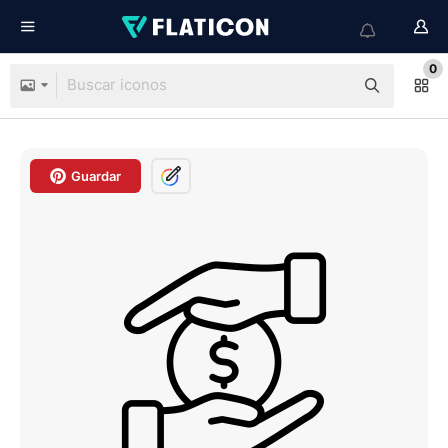
0
Guardar