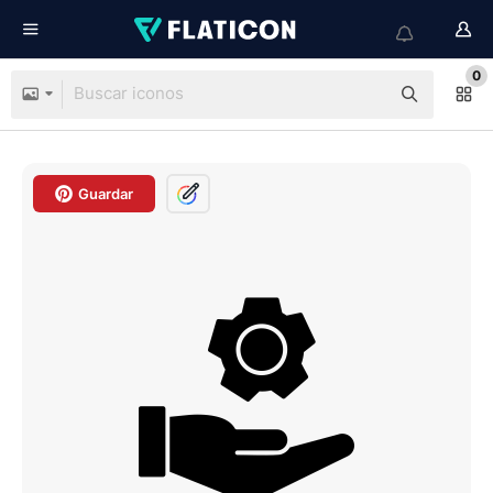
0
Guardar