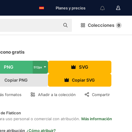
Planes y precios
Colecciones
0
icono gratis
PNG
SVG
512px
Copiar PNG
Copiar SVG
ás formatos
Añadir a la colección
Compartir
 de Flaticon
ara uso personal o comercial con atribución.
Más información
ere atribución
¿Cómo atribuir?