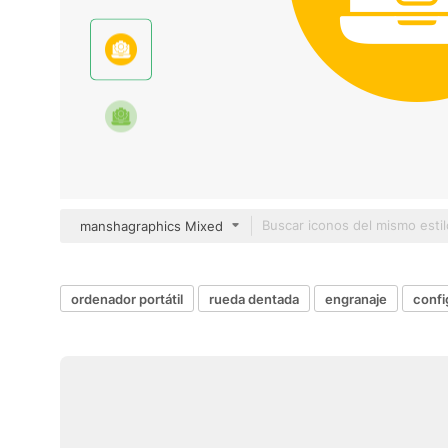
manshagraphics Mixed
ordenador portátil
rueda dentada
engranaje
confi