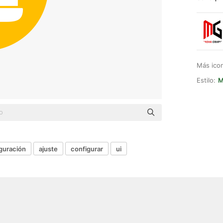
Más ico
Estilo:
M
guración
ajuste
configurar
ui