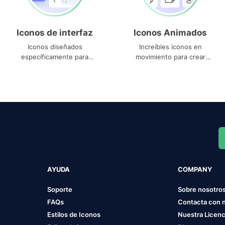
Iconos de interfaz
Iconos Animados
Iconos diseñados
Increíbles iconos en
específicamente para
movimiento para crear
interfaces
proyectos dinámicos
AYUDA
COMPANY
Soporte
Sobre nosotro
FAQs
Contacta con 
Estilos de Iconos
Nuestra Licenc