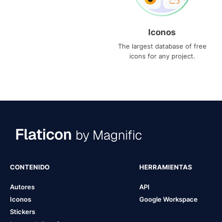
Iconos
The largest database of free
icons for any project.
CONTENIDO
HERRAMIENTAS
Autores
API
Iconos
Google Workspace
Stickers