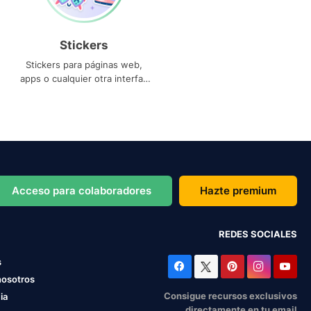
Stickers
Stickers para páginas web,
apps o cualquier otra interfaz
que necesites
Acceso para colaboradores
Hazte premium
REDES SOCIALES
s
nosotros
Consigue recursos exclusivos
ia
directamente en tu email