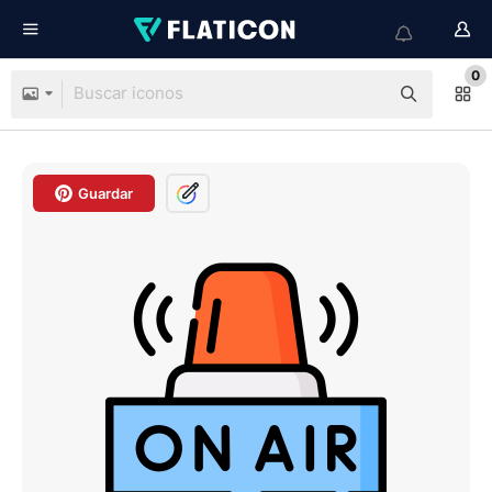
0
Guardar