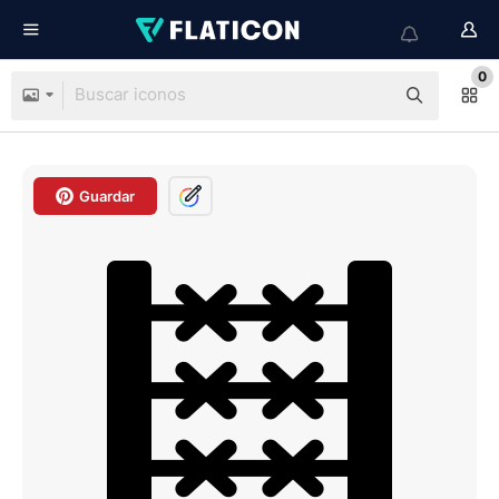
0
Guardar