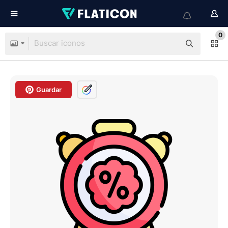
0
Guardar