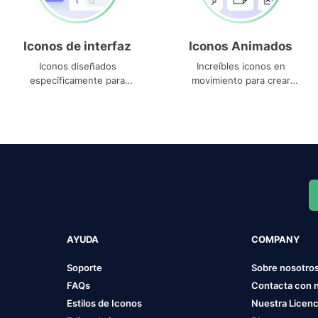
Iconos de interfaz
Iconos Animados
Iconos diseñados
Increíbles iconos en
específicamente para
movimiento para crear
interfaces
proyectos dinámicos
AYUDA
COMPANY
Soporte
Sobre nosotro
FAQs
Contacta con 
Estilos de Iconos
Nuestra Licenc