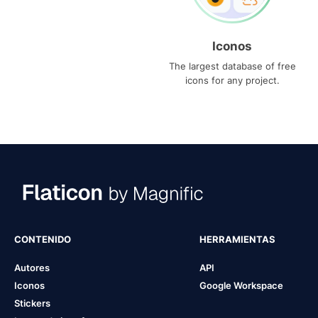
Iconos
The largest database of free
icons for any project.
CONTENIDO
HERRAMIENTAS
Autores
API
Iconos
Google Workspace
Stickers