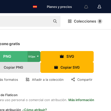
Planes y precios
Colecciones
0
 icono gratis
PNG
SVG
512px
Copiar PNG
Copiar SVG
ás formatos
Añadir a la colección
Compartir
 de Flaticon
ara uso personal o comercial con atribución.
Más información
ere atribución
¿Cómo atribuir?