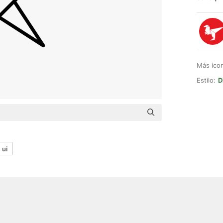
Más ico
Estilo:
D
ui