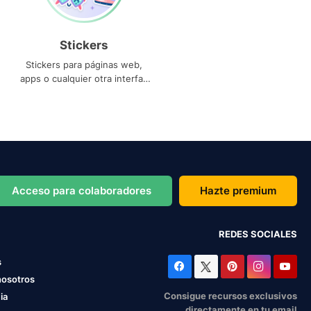
Stickers
Stickers para páginas web,
apps o cualquier otra interfaz
que necesites
Acceso para colaboradores
Hazte premium
REDES SOCIALES
s
nosotros
Consigue recursos exclusivos
ia
directamente en tu email