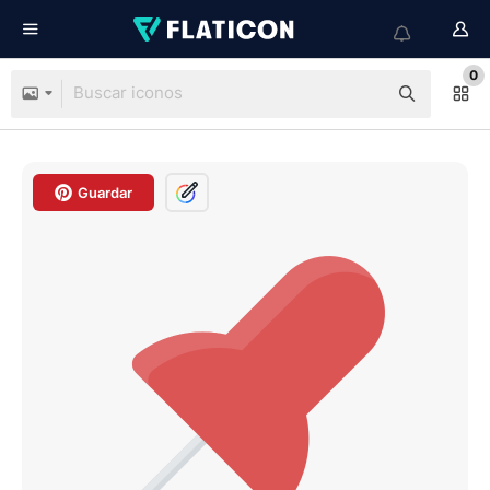
0
Guardar