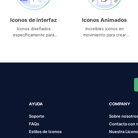
Iconos de interfaz
Iconos Animados
Iconos diseñados
Increíbles iconos en
específicamente para
movimiento para crear
interfaces
proyectos dinámicos
AYUDA
COMPANY
Soporte
Sobre nosotro
FAQs
Contacta con 
Estilos de Iconos
Nuestra Licenc