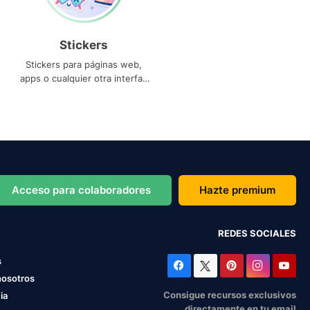
Stickers
Stickers para páginas web,
apps o cualquier otra interfaz
que necesites
Acceso para colaboradores
Hazte premium
REDES SOCIALES
s
nosotros
Consigue recursos exclusivos
ia
directamente en tu email