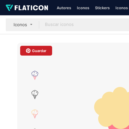
Autores
Iconos
Stickers
Iconos 
Iconos
Guardar