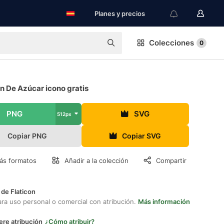
Planes y precios
Colecciones
0
n De Azúcar icono gratis
PNG
SVG
512px
Copiar PNG
Copiar SVG
ás formatos
Añadir a la colección
Compartir
 de Flaticon
ara uso personal o comercial con atribución.
Más información
ere atribución
¿Cómo atribuir?