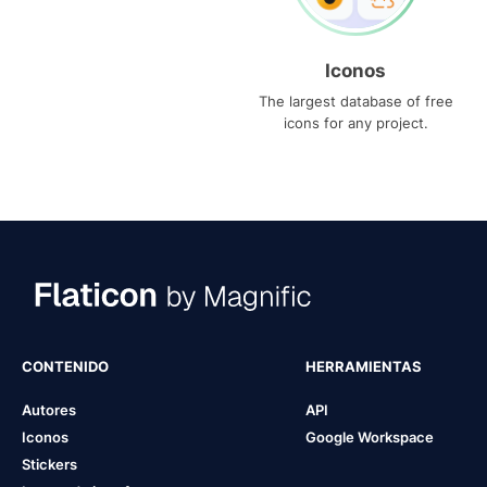
Iconos
The largest database of free
icons for any project.
CONTENIDO
HERRAMIENTAS
Autores
API
Iconos
Google Workspace
Stickers