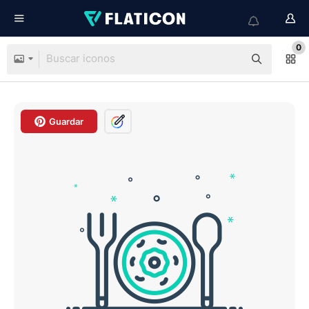
0
Guardar