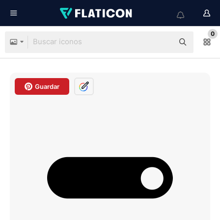
0
Guardar