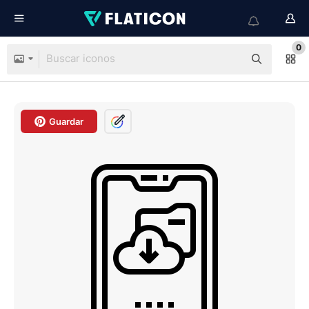
0
Guardar