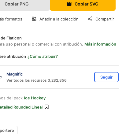
Copiar PNG
Copiar SVG
ás formatos
Añadir a la colección
Compartir
 de Flaticon
ara uso personal o comercial con atribución.
Más información
ere atribución
¿Cómo atribuir?
Magnific
Seguir
Ver todos los recursos 3,282,856
nos del pack
Ice Hockey
etailed Rounded Lineal
 portero