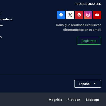
REDES SOCIALES
s
nosotros
Consigue recursos exclusivos
ia
directamente en tu email
os
Regístrate
Español
Magnific
Flaticon
Slidesgo