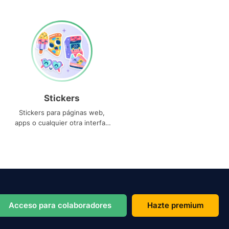
Stickers
Stickers para páginas web,
apps o cualquier otra interfaz
que necesites
Acceso para colaboradores
Hazte premium