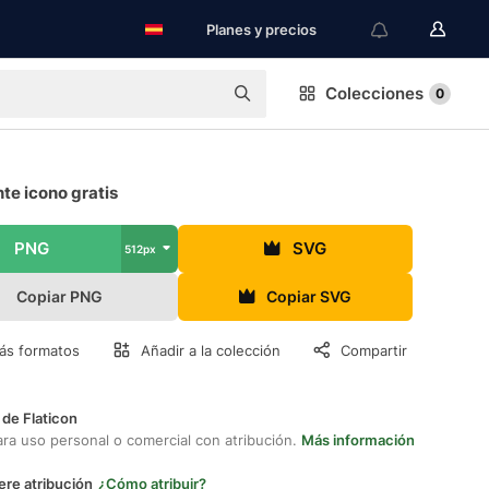
Planes y precios
Colecciones
0
te icono gratis
PNG
SVG
512px
Copiar PNG
Copiar SVG
ás formatos
Añadir a la colección
Compartir
 de Flaticon
ara uso personal o comercial con atribución.
Más información
ere atribución
¿Cómo atribuir?