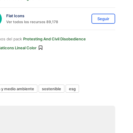
Flat Icons
Seguir
Ver todos los recursos 89,178
nos del pack
Protesting And Civil Disobedience
laticons Lineal Color
a y medio ambiente
sostenible
esg