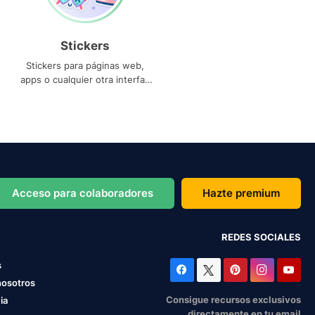
Stickers
Stickers para páginas web,
apps o cualquier otra interfaz
que necesites
Acceso para colaboradores
Hazte premium
REDES SOCIALES
s
nosotros
Consigue recursos exclusivos
ia
directamente en tu email