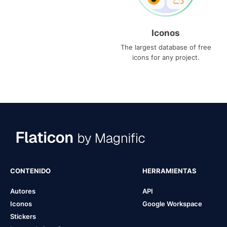
Iconos
The largest database of free
icons for any project.
CONTENIDO
HERRAMIENTAS
Autores
API
Iconos
Google Workspace
Stickers