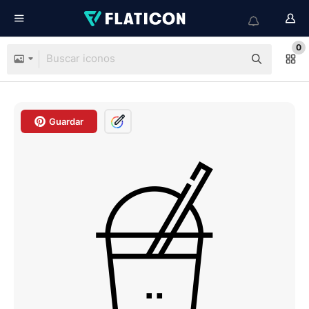
0
Guardar