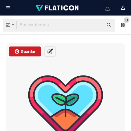
0
Guardar