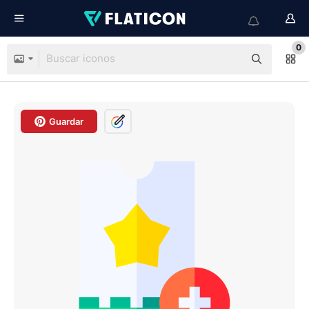
0
Guardar