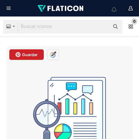
0
Guardar