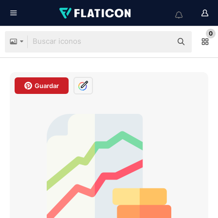
0
Guardar