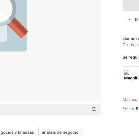
M
Licencia
Gratis p
Se requi
Más ico
Estilo:
B
gocios y finanzas
análisis de negocio