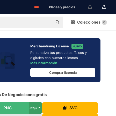
Planes y precios
Colecciones
0
Merchandising License
NUEVO
Personaliza tus productos físicos y
digitales con nuestros iconos
Más información
Comprar licencia
s De Negocio icono gratis
PNG
SVG
512px