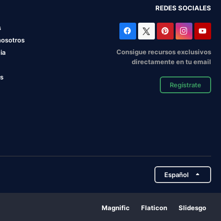
REDES SOCIALES
s
nosotros
Consigue recursos exclusivos
ia
directamente en tu email
os
Regístrate
Español
Magnific
Flaticon
Slidesgo