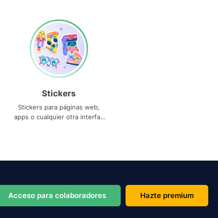
Stickers
Stickers para páginas web,
apps o cualquier otra interfaz
que necesites
Acceso para colaboradores
Hazte premium