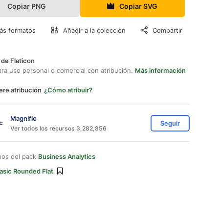
Copiar PNG
Copiar SVG
ás formatos
Añadir a la colección
Compartir
 de Flaticon
ara uso personal o comercial con atribución.
Más información
ere atribución
¿Cómo atribuir?
Magnific
Seguir
Ver todos los recursos 3,282,856
nos del pack
Business Analytics
asic Rounded Flat