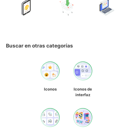
Buscar en otras categorías
Iconos
Iconos de
interfaz