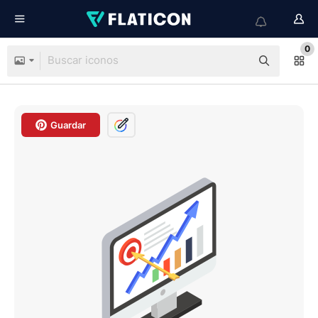
0
Guardar