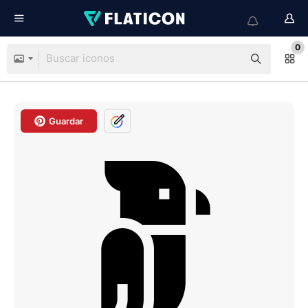
0
Guardar