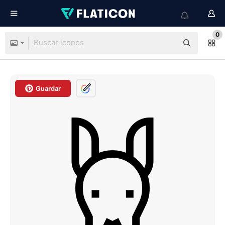
0
Guardar