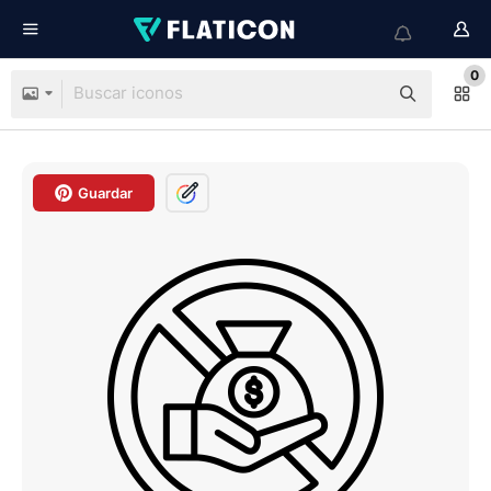
0
Guardar