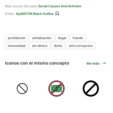
Más iconos del pack
Social Causes And Activism
Estilo:
Syafii5758 Black Outline
prohibición
señalización
ilegal
fraude
honestidad
sin dinero
ilícito
anti corrupcion
Iconos con el mismo concepto
Ver más