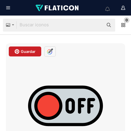
0
Guardar