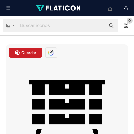
0
Guardar