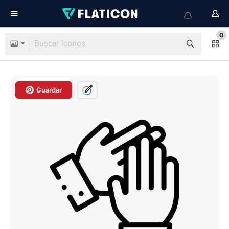
0
Guardar