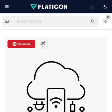
0
Guardar