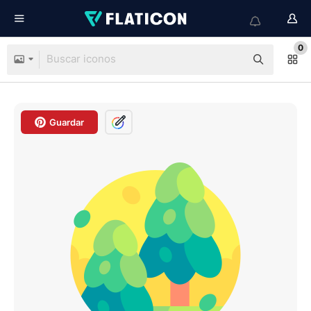
0
Guardar