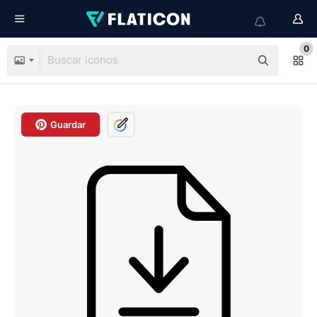
0
Guardar