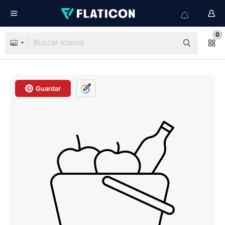
0
Guardar