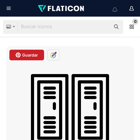
0
Guardar