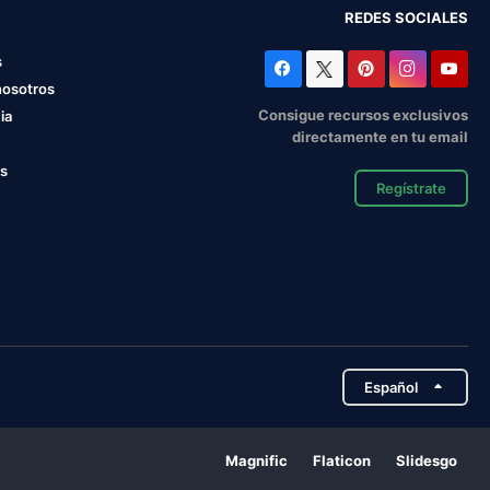
REDES SOCIALES
s
nosotros
Consigue recursos exclusivos
ia
directamente en tu email
os
Regístrate
Español
Magnific
Flaticon
Slidesgo