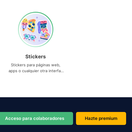
Stickers
Stickers para páginas web,
apps o cualquier otra interfaz
que necesites
Acceso para colaboradores
Hazte premium