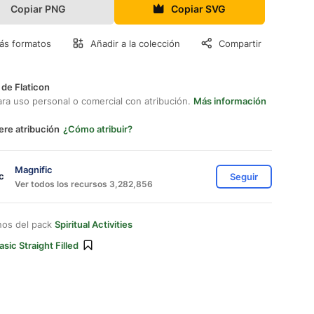
Copiar PNG
Copiar SVG
ás formatos
Añadir a la colección
Compartir
 de Flaticon
ara uso personal o comercial con atribución.
Más información
ere atribución
¿Cómo atribuir?
Magnific
Seguir
Ver todos los recursos 3,282,856
nos del pack
Spiritual Activities
asic Straight Filled