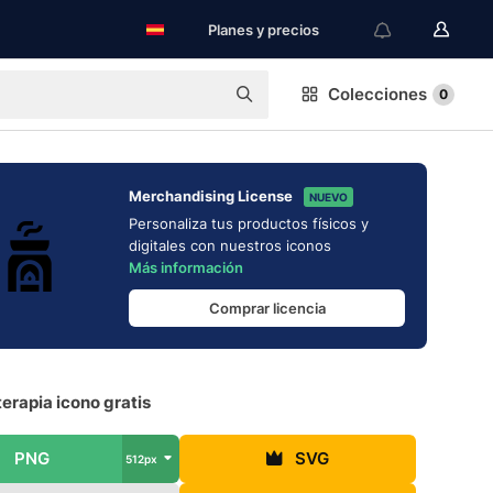
Planes y precios
Colecciones
0
Merchandising License
NUEVO
Personaliza tus productos físicos y
digitales con nuestros iconos
Más información
Comprar licencia
erapia icono gratis
PNG
SVG
512px