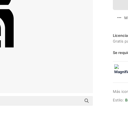
M
Licencia
Gratis p
Se requi
Más ico
Estilo:
B