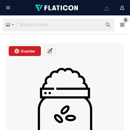
0
Guardar