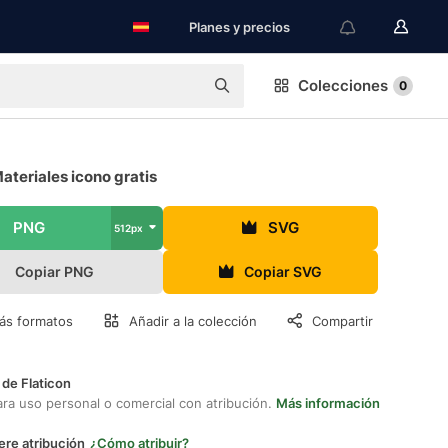
Planes y precios
Colecciones
0
ateriales icono gratis
PNG
SVG
512px
Copiar PNG
Copiar SVG
ás formatos
Añadir a la colección
Compartir
 de Flaticon
ara uso personal o comercial con atribución.
Más información
ere atribución
¿Cómo atribuir?