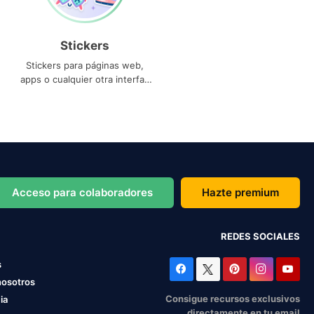
Stickers
Stickers para páginas web,
apps o cualquier otra interfaz
que necesites
Acceso para colaboradores
Hazte premium
REDES SOCIALES
s
nosotros
Consigue recursos exclusivos
ia
directamente en tu email