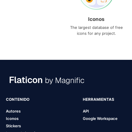
Iconos
The largest database of free
icons for any project.
CONTENIDO
HERRAMIENTAS
Autores
API
Iconos
Google Workspace
Stickers