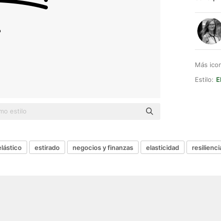
Más ico
Estilo:
E
elástico
estirado
negocios y finanzas
elasticidad
resilienci