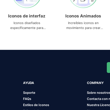
Iconos de interfaz
Iconos Animados
Iconos diseñados
Increíbles iconos en
específicamente para
movimiento para crear
interfaces
proyectos dinámicos
AYUDA
COMPANY
Soporte
Sobre nosotro
FAQs
Contacta con 
Estilos de Iconos
Nuestra Licenc