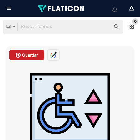
0
Guardar