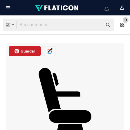
0
Guardar