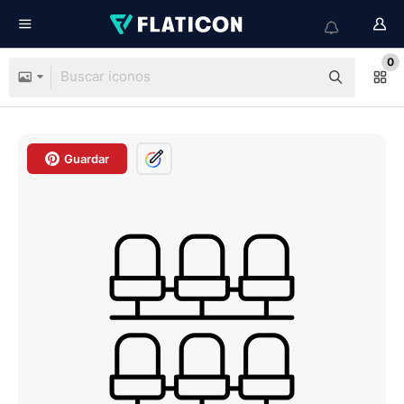
0
Guardar