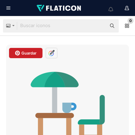
0
Guardar