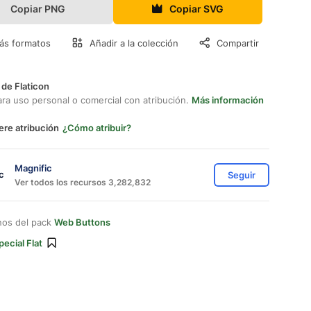
Copiar PNG
Copiar SVG
ás formatos
Añadir a la colección
Compartir
 de Flaticon
ara uso personal o comercial con atribución.
Más información
ere atribución
¿Cómo atribuir?
Magnific
Seguir
Ver todos los recursos 3,282,832
nos del pack
Web Buttons
pecial Flat