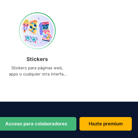
Stickers
Stickers para páginas web,
apps o cualquier otra interfaz
que necesites
Acceso para colaboradores
Hazte premium