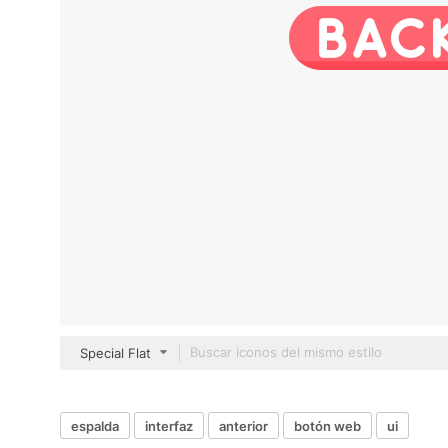
Special Flat
espalda
interfaz
anterior
botón web
ui