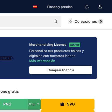
Planes y precios
Colecciones
0
Merchandising License
NUEVO
Personaliza tus productos físicos y
digitales con nuestros iconos
Más información
Comprar licencia
cono gratis
PNG
SVG
512px