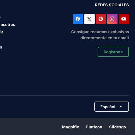
REDES SOCIALES
s
nosotros
Consigue recursos exclusivos
ia
directamente en tu email
os
Regístrate
Español
Magnific
Flaticon
Slidesgo