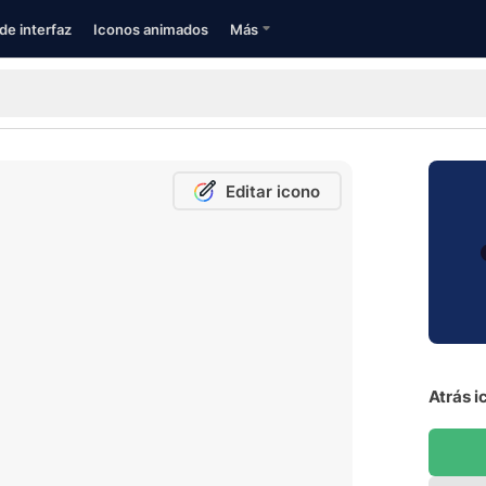
de interfaz
Iconos animados
Más
Editar icono
Atrás i