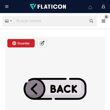
0
Guardar