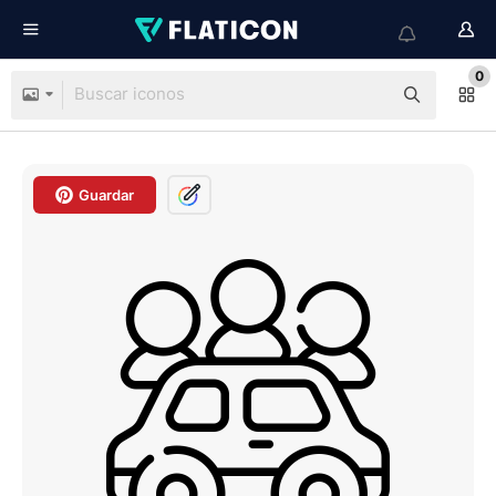
0
Guardar