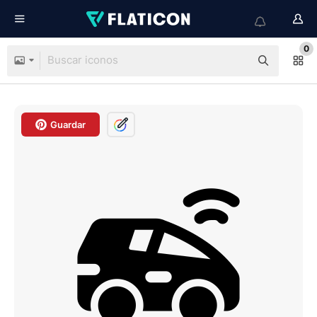
0
Guardar