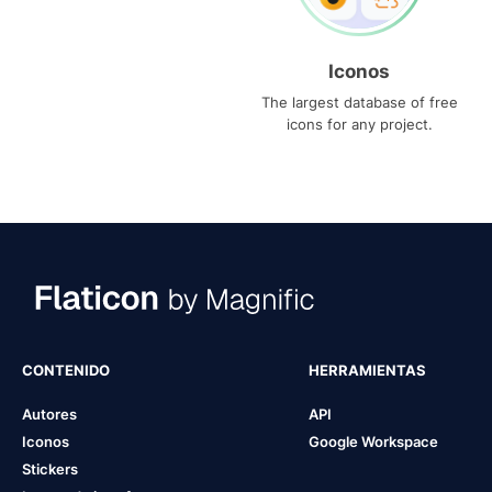
Iconos
The largest database of free
icons for any project.
CONTENIDO
HERRAMIENTAS
Autores
API
Iconos
Google Workspace
Stickers