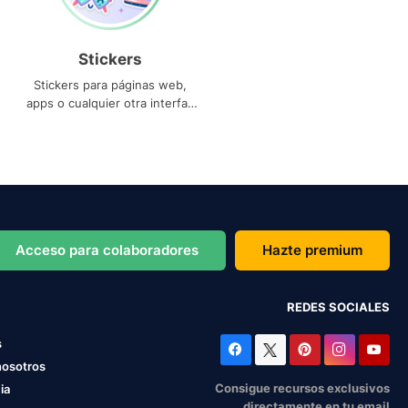
Stickers
Stickers para páginas web,
apps o cualquier otra interfaz
que necesites
Acceso para colaboradores
Hazte premium
REDES SOCIALES
s
nosotros
Consigue recursos exclusivos
ia
directamente en tu email