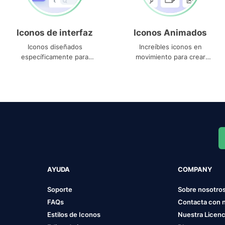
Iconos de interfaz
Iconos Animados
Iconos diseñados
Increíbles iconos en
específicamente para
movimiento para crear
interfaces
proyectos dinámicos
AYUDA
COMPANY
Soporte
Sobre nosotro
FAQs
Contacta con 
Estilos de Iconos
Nuestra Licenc