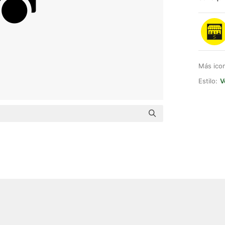
Más ico
Estilo:
V