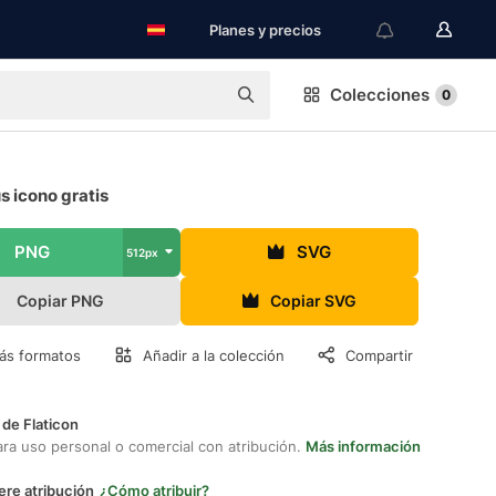
Planes y precios
Colecciones
0
 icono gratis
PNG
SVG
512px
Copiar PNG
Copiar SVG
ás formatos
Añadir a la colección
Compartir
 de Flaticon
ara uso personal o comercial con atribución.
Más información
ere atribución
¿Cómo atribuir?