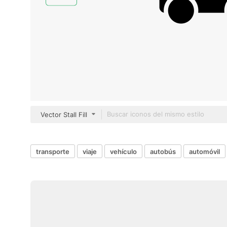
Vector Stall Fill
transporte
viaje
vehículo
autobús
automóvil