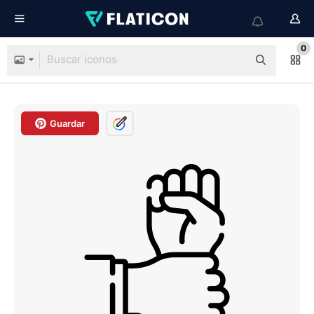
0
Guardar