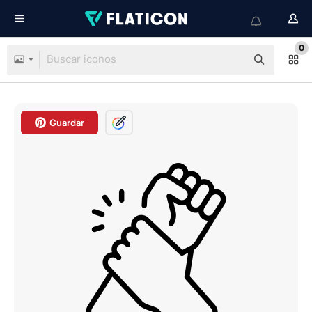
0
Guardar