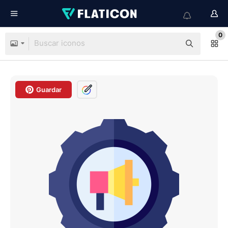
0
Guardar