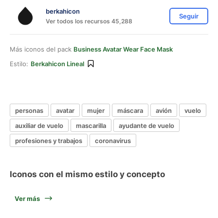
berkahicon
Seguir
Ver todos los recursos 45,288
Más iconos del pack
Business Avatar Wear Face Mask
Estilo:
Berkahicon Lineal
personas
avatar
mujer
máscara
avión
vuelo
auxiliar de vuelo
mascarilla
ayudante de vuelo
profesiones y trabajos
coronavirus
Iconos con el mismo estilo y concepto
Ver más