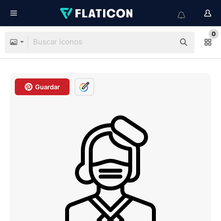
0
Guardar